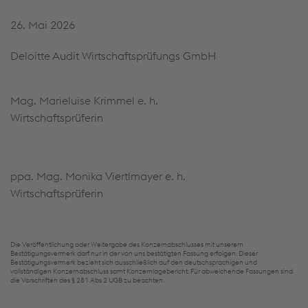
26. Mai 2026
Deloitte Audit Wirtschaftsprüfungs GmbH
Mag. Marieluise Krimmel e. h.
Wirtschaftsprüferin
ppa. Mag. Monika Viertlmayer e. h.
Wirtschaftsprüferin
Die Veröffentlichung oder Weitergabe des Konzernabschlusses mit unserem
Bestätigungsvermerk darf nur in der von uns bestätigten Fassung erfolgen. Dieser
Bestätigungsvermerk bezieht sich ausschließlich auf den deutschsprachigen und
vollständigen Konzernabschluss samt Konzernlagebericht. Für abweichende Fassungen sind
die Vorschriften des § 281 Abs 2 UGB zu beachten.