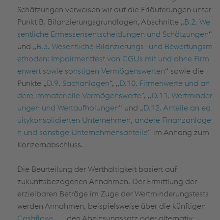
Schätzungen verweisen wir auf die Erläuterungen unter
Punkt B. Bilanzierungsgrundlagen, Abschnitte „
B.2. We
sentliche Ermessensentscheidungen und Schätzungen
“
und „
B.3. Wesentliche Bilanzierungs- und Bewertungsm
ethoden: Impairmenttest von CGUs mit und ohne Firm
enwert sowie sonstigen Vermögenswerten
“ sowie die
Punkte „
D.9. Sachanlagen
“, „
D.10. Firmenwerte und an
dere immaterielle Vermögenswerte
“, „
D.11. Wertminder
ungen und Wertaufholungen
“ und „
D.12. Anteile an eq
uitykonsolidierten Unternehmen, andere Finanzanlage
n und sonstige Unternehmensanteile
“ im Anhang zum
Konzernabschluss.
Die Beurteilung der Werthaltigkeit basiert auf
zukunftsbezogenen Annahmen. Der Ermittlung der
erzielbaren Beträge im Zuge der Wertminderungstests
werden Annahmen, beispielsweise über die künftigen
Cashflows
, den Abzinsungssatz oder alternativ