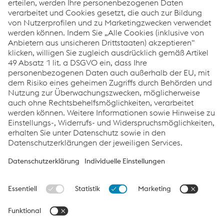
Cookies (inklusive von Anbietern aus unsicheren
Drittstaaten) akzeptieren“ klicken, willigen Sie
zugleich ausdrücklich gemäß Artikel 49 Absatz 1
lit. a DSGVO ein, dass Ihre personenbezogenen
Nachhaltigkeitsstrategie
Daten auch außerhalb der EU, mit dem Risiko
Strategie
eines geheimen Zugriffs durch
Behörden und
Nutzung zur Überwachungszwecken,
möglicherweise auch ohne
Rechtsbehelfsmöglichkeiten, verarbeitet werden
können. Weitere Informationen sowie Hinweise zu
Einstellungs-, Widerrufs-
und
Widerspruchsmöglichkeiten, erhalten Sie unter
Alle Cookies (inklusive von US-Anbietern)
Mitarbeiter
Datenschutz sowie in den
health & safety
Datenschutzerklärungen der jeweiligen Services.
akzeptieren
Quicklinks
Nur essentielle Cookies akzeptieren
Individuelle Einstellungen