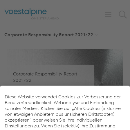
Corporate Responsibility Report
2021/22
Diese Website verwendet Cookies zur
Verbesserung der Benutzerfreundlichkeit,
Webanalyse und Einbindung sozialer Medien.
Klicken Sie auf „Alle Cookies (inklusive von
etwaigen Anbietern aus unsicheren Drittstaaten)
Corporate Responsibility Report
akzeptieren“ oder weisen Sie Ihre individuellen
2021/22
Einstellungen zu. Wenn Sie (selektiv) Ihre
Zu diesem Bericht
Zustimmung erteilen, werden Ihre
personenbezogenen Daten verarbeitet und
Cookies gesetzt, die auch zur Bildung von
Nutzerprofilen und zu Marketingzwecken
verwendet werden können. Indem Sie „Alle