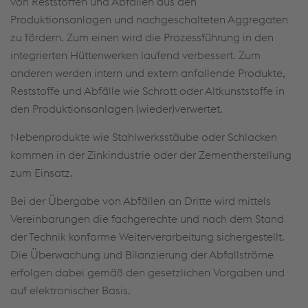
von Reststoffen und Abfällen aus den
zugleich ausdrücklich gemäß Artikel 49 Absatz 1
Produktionsanlagen und nachgeschalteten Aggregaten
lit. a DSGVO ein, dass Ihre personenbezogenen
zu fördern. Zum einen wird die Prozessführung in den
Daten auch außerhalb der EU, mit dem Risiko
integrierten Hüttenwerken laufend verbessert. Zum
eines geheimen Zugriffs durch
Behörden und
anderen werden intern und extern anfallende Produkte,
Nutzung zur Überwachungszwecken,
Reststoffe und Abfälle wie Schrott oder Altkunststoffe in
möglicherweise auch ohne
den Produktionsanlagen (wieder)verwertet.
Rechtsbehelfsmöglichkeiten, verarbeitet werden
können. Weitere Informationen sowie Hinweise zu
Nebenprodukte wie Stahlwerksstäube oder Schlacken
Einstellungs-, Widerrufs-
kommen in der Zinkindustrie oder der Zementherstellung
und
Widerspruchsmöglichkeiten, erhalten Sie unter
zum Einsatz.
Datenschutz sowie in den
Bei der Übergabe von Abfällen an Dritte wird mittels
Datenschutzerklärungen der jeweiligen Services.
Vereinbarungen die fachgerechte und nach dem Stand
der Technik konforme Weiterverarbeitung sichergestellt.
Alle Cookies (inklusive von US-Anbietern)
Die Überwachung und Bilanzierung der Abfallströme
erfolgen dabei gemäß den gesetzlichen Vorgaben und
akzeptieren
auf elektronischer Basis.