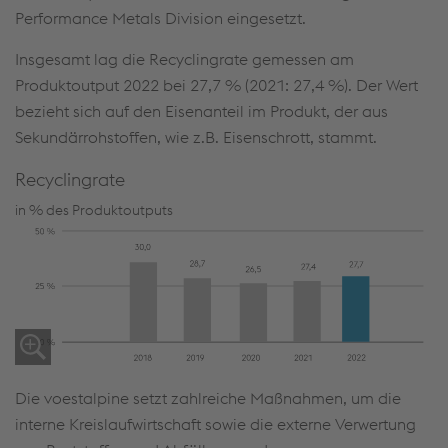
Performance Metals Division eingesetzt.
Insgesamt lag die Recyclingrate gemessen am
Produktoutput 2022 bei 27,7 % (2021: 27,4 %). Der Wert
Diese Website verwendet Cookies zur
bezieht sich auf den Eisenanteil im Produkt, der aus
Verbesserung der Benutzerfreundlichkeit,
Sekundärrohstoffen, wie z.B. Eisenschrott, stammt.
Webanalyse und Einbindung sozialer Medien.
Klicken Sie auf „Alle Cookies (inklusive von
Recyclingrate
etwaigen Anbietern aus unsicheren Drittstaaten)
in % des Produktoutputs
akzeptieren“ oder weisen Sie Ihre individuellen
Einstellungen zu. Wenn Sie (selektiv) Ihre
Zustimmung erteilen, werden Ihre
personenbezogenen Daten verarbeitet und
Cookies gesetzt, die auch zur Bildung von
Nutzerprofilen und zu Marketingzwecken
verwendet werden können. Indem Sie „Alle
Die voestalpine setzt zahlreiche Maßnahmen, um die
Cookies (inklusive von Anbietern aus unsicheren
interne Kreislaufwirtschaft sowie die externe Verwertung
Drittstaaten) akzeptieren“ klicken, willigen Sie