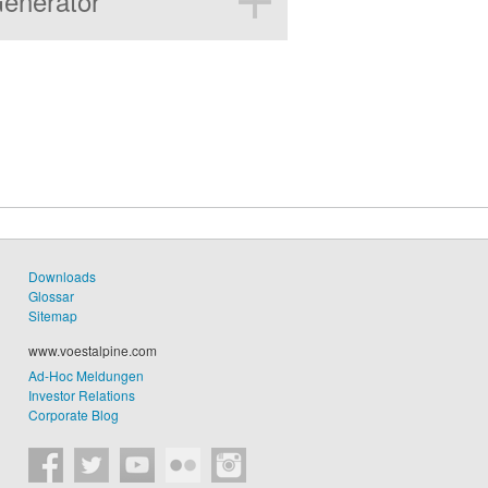
enerator
 Sie Ihre eigene Kennzahlenübersicht
Downloads
Glossar
Sitemap
www.voestalpine.com
Ad-Hoc Meldungen
Investor Relations
Corporate Blog