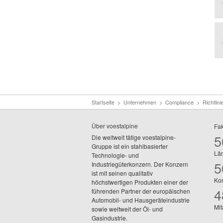
Startseite
>
Unternehmen
>
Compliance
>
Richtlini
Über voestalpine
Fa
5
Die weltweit tätige voestalpine-
Gruppe ist ein stahlbasierter
Län
Technologie- und
5
Industriegüterkonzern. Der Konzern
ist mit seinen qualitativ
Kon
höchstwertigen Produkten einer der
4
führenden Partner der europäischen
Automobil- und Hausgeräteindustrie
Mit
sowie weltweit der Öl- und
Gasindustrie.