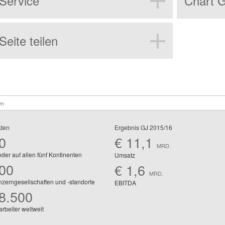
Service
Chart G
PDF herunterladen
Seite drucken
Seite teilen
Feedback
Vergleich zum Vorjahr
English
en
Erstellen
kten
Ergebnis GJ 2015/16
0
€ 11,1
MRD.
der auf allen fünf Kontinenten
Umsatz
00
€ 1,6
MRD.
zerngesellschaften und -standorte
EBITDA
8.500
arbeiter weltweit