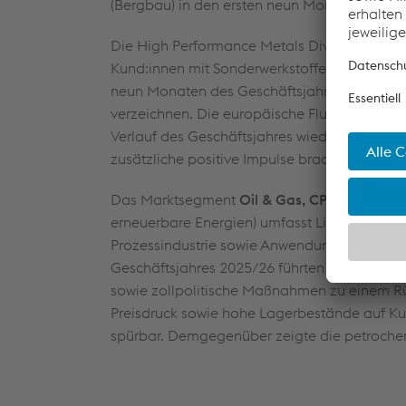
(Bergbau) in den ersten neun Monaten des G
Die High Performance Metals Division belie
Kund:innen mit Sonderwerkstoffen sowie ges
neun Monaten des Geschäftsjahres 2025/26 
verzeichnen. Die europäische Flugzeugindust
Verlauf des Geschäftsjahres wieder gestiege
zusätzliche positive Impulse brachten.
Das Marktsegment
Oil & Gas, CPI & Renewa
erneuerbare Energien) umfasst Lieferungen a
Prozessindustrie sowie Anwendungen im Bere
Geschäftsjahres 2025/26 führten globale wirt
sowie zollpolitische Maßnahmen zu einem Rü
Preisdruck sowie hohe Lagerbestände auf Ku
spürbar. Demgegenüber zeigte die petrochemi