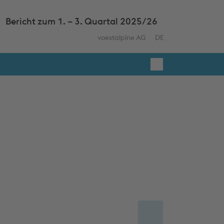
Bericht zum 1. – 3. Quartal 2025/26
Weitere
Geschäftsberichte
voestalpine AG
AKTUELLE
DE
WEITERE
anzeigen
SPRACHE:
SPRACHEN
ANZEIGEN
Suche
öffnen
Toolbar