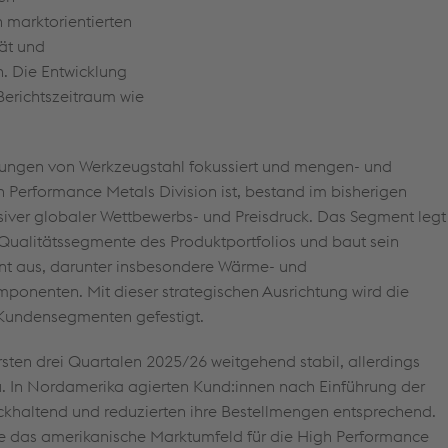
 marktorientierten
Die gezielte Förderung von
tät und
Nachwuchsfachkräften ist
. Die Entwicklung
Mehr Informationen
zentraler Bestandteil der
Berichtszeitraum wie
Unternehmensstrategie. Mit
dem voestalpine BÖHLER
ferungen von Werkzeugstahl fokussiert und mengen- und
CAMPUS investiert die
 Performance Metals Division ist, bestand im bisherigen
voestalpine gezielt in die
siver globaler Wettbewerbs- und Preisdruck. Das Segment legt
Ausbildung von Fachkräften.
 Qualitätssegmente des Produktportfolios und baut sein
t aus, darunter insbesondere Wärme- und
nenten. Mit dieser strategischen Ausrichtung wird die
 Kundensegmenten gefestigt.
rsten drei Quartalen 2025/26 weitgehend stabil, allerdings
. In Nordamerika agierten Kund:innen nach Einführung der
ckhaltend und reduzierten ihre Bestellmengen entsprechend.
de das amerikanische Marktumfeld für die High Performance