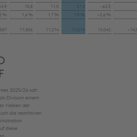
14,9
10,8
11,5
37,2
−62,5
,2 %
1,6 %
1,7 %
1,9 %
−2,6 %
.587
11.506
11.214
11.214
13.042
−14,
D
F
hres 2025/26 sah
als Division einem
er. Neben der
ch die restriktiven
Eröffnung
nistration
voestalpine
uf diese
BÖHLER CAMPUS
en