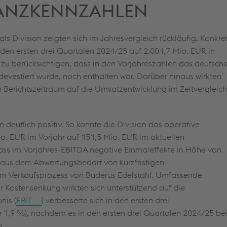
NANZKENNZAHLEN
 Division zeigten sich im Jahresvergleich rückläufig. Konkre
 den ersten drei Quartalen 2024/25 auf
2.004,7 Mio. EUR
in
 zu berücksichtigen, dass in den Vorjahreszahlen das deutsch
evestiert wurde, noch enthalten war. Darüber hinaus wirkten
 Berichtszeitraum auf die Umsatzentwicklung im Zeitvergleich
 deutlich positiv. So konnte die Division das operative
io. EUR
im Vorjahr auf
151,5 Mio. EUR
im aktuellen
dass im Vorjahres-EBITDA negative Einmaleffekte in Höhe von
en aus dem Abwertungsbedarf von kurzfristigen
Verkaufsprozess von Buderus Edelstahl. Umfassende
 Kostensenkung wirkten sich unterstützend auf die
nis (
EBIT
) verbesserte sich in den ersten drei
 1,9 %), nachdem es in den ersten drei Quartalen 2024/25 be
m.