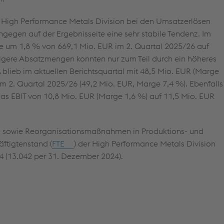
e High Performance Metals Division bei den Umsatzerlösen
ngegen auf der Ergebnisseite eine sehr stabile Tendenz. Im
se um 1,8 % von
669,1 Mio. EUR
im 2. Quartal 2025/26 auf
igere Absatzmengen konnten nur zum Teil durch ein höheres
blieb im aktuellen Berichtsquartal mit
48,5 Mio. EUR
(Marge
m 2. Quartal 2025/26 (
49,2 Mio. EUR
, Marge 7,4 %). Ebenfalls
 das EBIT von
10,8 Mio. EUR
(Marge 1,6 %) auf
11,5 Mio. EUR
hl sowie Reorganisationsmaßnahmen in Produktions- und
äftigtenstand (
FTE
) der High Performance Metals Division
 (13.042 per 31. Dezember 2024).