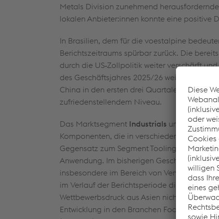
Metals Division zunehmend herausfordernder
lokalen Anbieter:innen konnte eine positive 
In Brasilien, dem für die voestalpine bedeu
Berichtszeitraums spürbar zurück. Die berei
durch die US‑Zollpolitik weiter verschärft u
des Geschäftsjahres 2025/26 weiter abgesc
China in den ersten drei Quartalen des Gesc
zufriedenstellendem Niveau.
Das Marktsegment
Industrials
umfasst ein br
Komponenten, die in verschiedenen industri
Gegensatz zum Segment Tooling finden diese
Anwendung. Im bisherigen Geschäftsjahr 202
insbesondere im Bereich von Ventilstählen u
im Verlauf der Berichtsperiode die handelsp
Wettbewerbsdruck aus Asien nicht zu einer V
Entwicklung in den Branchen Food & Beverag