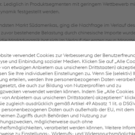
. Lediglich in Produktsegmenten mit geringem Wettbewerb mi
Dynamik festgestellt werden.
tendsten Markt Südamerikas, ging die Nachfrage im Verlauf des
ts zuvor bestehende Belastung durch chinesische Importe wurd
nd die Marktdynamik hat sich im Verlauf der ersten neun Monate
hwächt. Demgegenüber blieb die Nachfrageentwicklung in
häftsjahres 2025/26 unverändert robust auf sehr
eites Spektrum an Spezialstählen und bearbeiteten
ellen Anwendungen weltweit zum Einsatz kommen. Im
 Produkte unmittelbar in den Endprodukten der Kund:innen
5/26 blieb die Nachfrage aus der Automobilindustrie,
nd Motorkomponenten, weiterhin verhalten. Zusätzlich trugen
olitischen Maßnahmen der US-Administration sowie intensiver
erbesserung der Lage bei. Demgegenüber zeigte sich die
e (Nahrungsmittel), MedTech (Medizintechnik) sowie Mining