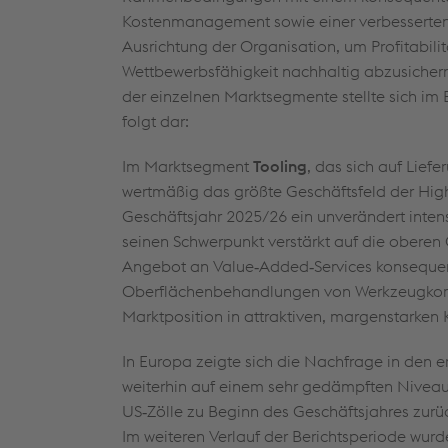
Kostenmanagement sowie einer verbesserten
Ausrichtung der Organisation, um Profitabili
Wettbewerbsfähigkeit nachhaltig abzusichern
der einzelnen Marktsegmente stellte sich im 
folgt dar:
Im Marktsegment
Tooling
, das sich auf Lie
wertmäßig das größte Geschäftsfeld der High
Geschäftsjahr 2025/26 ein unverändert inten
seinen Schwerpunkt verstärkt auf die oberen
Angebot an Value‑Added‑Services konsequen
Oberflächenbehandlungen von Werkzeugkompo
Marktposition in attraktiven, margenstarken
In Europa zeigte sich die Nachfrage in den e
weiterhin auf einem sehr gedämpften Niveau
US‑Zölle zu Beginn des Geschäftsjahres zurü
Im weiteren Verlauf der Berichtsperiode wur