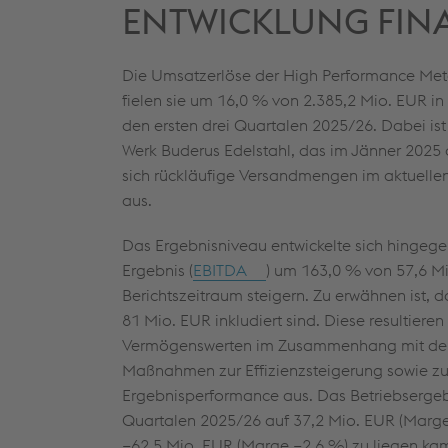
ENTWICKLUNG FI
Die Umsatzerlöse der High Performance Metals
fielen sie um 16,0 % von
2.385,2 Mio. EUR
in
den ersten drei Quartalen 2025/26. Dabei ist
Werk Buderus Edelstahl, das im Jänner 2025 d
sich rückläufige Versandmengen im aktuellen
aus.
Das Ergebnisniveau entwickelte sich hingegen
Ergebnis (
EBITDA
) um 163,0 % von
57,6 M
Berichtszeitraum steigern. Zu erwähnen ist, 
81 Mio. EUR
inkludiert sind. Diese resultier
Vermögenswerten im Zusammenhang mit dem 
Maßnahmen zur Effizienzsteigerung sowie zur
Ergebnisperformance aus. Das Betriebsergeb
Quartalen 2025/26 auf
37,2 Mio. EUR
(Marge
−62,5
Mio. EUR
(Marge
−2,6 %
) zu liegen ka