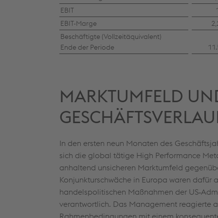
EBIT
EBIT-Marge
2
Beschäftigte (Vollzeitäquivalent)
Ende der Periode
11
MARKTUMFELD UN
GESCHÄFTSVERLAU
In den ersten neun Monaten des Geschäftsja
sich die global tätige High Performance Met
anhaltend unsicheren Marktumfeld gegenüb
Konjunkturschwäche in Europa waren dafür au
handelspolitischen Maßnahmen der US‑Admi
verantwortlich. Das Management reagierte a
Rahmenbedingungen mit einem konsequent