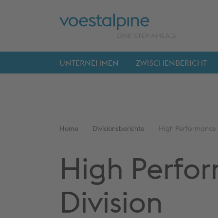
Sprungmarken
Springe
ENTER
ENTER
direkt
zu
UNTERNEHMEN
ZWISCHENBERICHT
Hauptnavigation
Sie
Home
Divisionsberichte
High Performance M
befinden
sich
High Perfo
gerade
hier:
Division