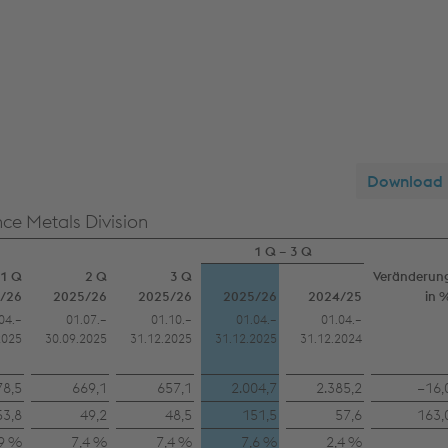
Download
ce Metals Division
1 Q – 3 Q
1 Q
2 Q
3 Q
Veränderun
/26
2025/26
2025/26
2025/26
2024/25
in 
04.–
01.07.–
01.10.–
01.04.–
01.04.–
2025
30.09.2025
31.12.2025
31.12.2025
31.12.2024
78,5
669,1
657,1
2.004,7
2.385,2
−16,
53,8
49,2
48,5
151,5
57,6
163,
,9 %
7,4 %
7,4 %
7,6 %
2,4 %