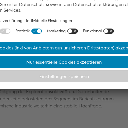
eschäftsjahres 2025/26 überwiegend positiv.
fert im Segment
Aerospace and Power Industries
international
chmiedeten Teilen und Komponenten. In den ersten
war eine anhaltend positive Nachfrageentwicklung zu
rie blieb der zentrale Wachstumstreiber, während durch die i
nen Produktionszahlen der amerikanischen Flugzeugindustrie
bles
(Öl und Gas, chemische Prozessindustrie sowie
n die Erdöl‑ und Erdgasexploration, die chemische
ich erneuerbarer Energien. In den ersten neun Monaten des
schaftliche Unsicherheiten, ein niedriger Ölpreis und handels-
ckgang der Explorationsaktivitäten. Der anhaltende
ndenseite belasteten das Segment im Berichtszeitraum
sche Industrie weiterhin eine stabile Nachfrage.